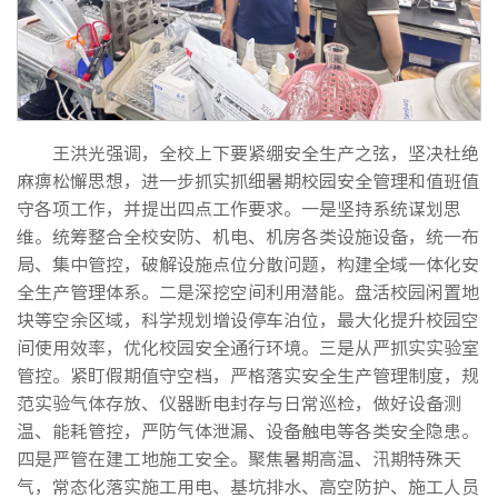
王洪光强调，全校上下要紧绷安全生产之弦，坚决杜绝
麻痹松懈思想，进一步抓实抓细暑期校园安全管理和值班值
守各项工作，并提出四点工作要求。一是坚持系统谋划思
维。统筹整合全校安防、机电、机房各类设施设备，统一布
局、集中管控，破解设施点位分散问题，构建全域一体化安
全生产管理体系。二是深挖空间利用潜能。盘活校园闲置地
块等空余区域，科学规划增设停车泊位，最大化提升校园空
间使用效率，优化校园安全通行环境。三是从严抓实实验室
管控。紧盯假期值守空档，严格落实安全生产管理制度，规
范实验气体存放、仪器断电封存与日常巡检，做好设备测
温、能耗管控，严防气体泄漏、设备触电等各类安全隐患。
四是严管在建工地施工安全。聚焦暑期高温、汛期特殊天
气，常态化落实施工用电、基坑排水、高空防护、施工人员