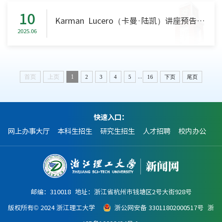
10
Karman Lucero（卡曼·陆凯）讲座预告——全球人工智能治理与挑战
2025.06
...
首页
上页
1
2
3
4
5
16
下页
尾页
快速入口：
网上办事大厅
本科生招生
研究生招生
人才招聘
校内办公
邮编：310018 地址：浙江省杭州市钱塘区2号大街928号
版权所有© 2024 浙江理工大学
浙公网安备 33011802000517号
浙