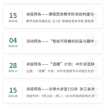
15
讲座预告——课程思政教学的系统构建与实践深化
教学创新发展论坛【170】期课程思政专题 课程思政教学的系统构建与实践深化课程思政是落实立德树人根本任务的重要途径，核心在于将价值引领有机融入知识传授与能力培养全过程。为帮助我校教师更好地进行课程思政教学的系统设计与课堂实践，提升课程思政建设能力，本期论坛特邀理学院高雪芬老师围绕课程思政的理论建构与教学融入开展专题分享。高老师将结合大学数学类课程教学实践，系统解析课程思政的“四元四阶”理论框架，阐...
2026.06
04
活动预告——“智能可穿戴纺织品与器件”学术沙龙
2026.06
28
讲座预告——“语藏”计划：中外双语辞书与词语文化史研究的新起点
主题：“语藏”计划：中外双语辞书与词语文化史研究的新起点主讲人：陈明教授（北京大学）时间：2025年11月28日周五19:00-21:00地点：25-612主办单位：浙江理工大学外国语学院摘要：外语使用和双语辞书编纂在中国有着悠久的历史。中外双语辞书的谱系复杂，具有时间长、区域广、语种多、词语丰、内涵深等多个特点，且与陆海丝绸之路的中外文化交流密不可分。在“一带一路”的新视野下，北京大学正在推进的“语藏”计划，对六朝到...
2025.11
15
讲座预告——法律大讲堂152讲 浙江省涉外法治人才协同培养创新基地系列讲座暨数据法沙龙第7讲
讲座时间：9月16日（周二）18:30开始讲座地点:浙江理工大学临平校区6A号楼527会议室讲座题目：1）AI, Legal Education and Legal Method(Prof. Möllers）2）The Conflict between the Employer's Right to Ask Questions and the Employee's Interest in Confidentiality（Prof. Maties)Speakers Introduction /嘉宾介绍1.Prof. Thomas MöllersUniversity of Augsburg, GermanyChair of Civil Law, Business Law, European Law,...
2025.09