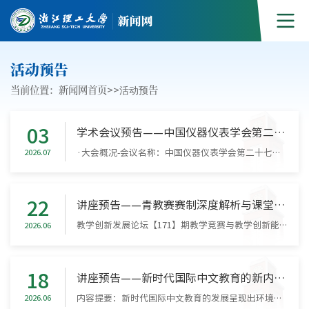
活动预告
当前位置：
新闻网首页
>>
活动预告
03
学术会议预告——中国仪器仪表学会第二十七届青年学术会议（CJSI2026）
·大会概况-会议名称：中国仪器仪表学会第二十七届青年学术会议（CJSI2026）-会议时间：2026年7月10日-12日（10日全天报到，11日正式会议）-会议地点：杭州宝盛水博园大酒店（杭州市萧山区水博路118号）-主办单位：中国仪器仪表学会青年工作委员会-承办单位：浙江理工大学、中国计量大学、全省量子物态与光场调控重点实验室-支持单位：浙江舜创智能光学科技有限公司、杭州英联科技有限公司、河北省光电信息与地球探测技术重点实...
2026.07
22
讲座预告——青教赛赛制深度解析与课堂设计策略
教学创新发展论坛【171】期教学竞赛与教学创新能力提升专题 从竞赛到课堂：青教赛赛制深度解析与课堂设计策略青年教师教学竞赛是锤炼教师教学基本功、激发教学创新活力、推动课堂教学改革的重要平台，在引领教师潜心教书育人、深化教学改革等方面发挥着显著的示范辐射作用。为帮助我校教师深入理解青教赛赛制规则，系统掌握竞赛型课堂的设计理念与转化策略，教师发展中心特邀第七届全国高校青年教师教学竞赛一等奖获得者徐攀老...
2026.06
18
讲座预告——新时代国际中文教育的新内涵、新特征、新方向
内容提要：新时代国际中文教育的发展呈现出环境多样（二语/外语/传承语）、对象多种（大学/中学/小学/社会）、内涵多重（通用/专用）、目标多元（语言交际/文明互鉴）的新特征。全面服务“中华文化更好走向世界”国家战略的国际中文教育在新时代必须承担起面向海外中小学、面向区域国别、面向“中文+”、面向讲好中国故事、面向数智科技的五大新任务，以实现国际中文教育高质量可持续发展。时间：6月18日下午15：00——17：00地...
2026.06