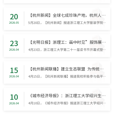
20
【杭州新闻】全球七成珍珠产地，杭州人也爱来“买买买”！这场“珠光”盛宴承包你的“5·20”
5月20日，【杭州新闻】报道浙江理工大学服装学院时尚大秀。原文如下：全球七成珍珠产地，杭州人也爱来“买买买”！这场“珠光”盛宴承包你的“5·20”5月20日一早，位于诸暨山下湖镇的华东国际珠宝城里已忙碌起来。许多店铺里，店员们忙着理货、打包、招呼客人。“妈妈链、小米链都是最近的热门款式。像这条4-5毫米的，去年要四五百元，现在160元就给你们了。”在昕悦珍珠店铺里，老板陈文博一边给客人试戴珍珠项链，一边抽空对...
2026.05
23
【光明日报】浙理工：画中时见”服饰展激活千年衣冠文脉
4月23日，浙江理工大学第二十一届读书节开幕式暨“画中时见：中华服饰展”拉开帷幕。
2026.04
15
【杭州新闻联播】建立生态联盟 为传统纺织产业谋发展新路
4月15日，【杭州新闻联播】报道我校积极参与临平区运河街道“296X”产业赋能五大行动暨环杭州湾现代纺织与服装产业集群发展会。原文如下：建立生态联盟为传统纺织产业谋发展新路昨日，“296X”产业赋能五大行动暨环杭州湾现代纺织与服装产业集群发展会举行。会上“‘环杭州湾纺织服装’AI赋能生态联盟”正式揭牌，杭州、宁波、湖州、嘉兴、绍兴五市联动，促成多个合作项目签约，涵盖“技术研发＋产销联动+品牌共建”全链条。浙...
2026.04
10
《城市经济导报》：浙江理工大学绍兴生物医药研究院服务绍兴滨海新区高质量发展纪实
4月10日，《城市经济导报》报道浙江理工大学绍兴生物医药研究院在平台建设、人才引育、技术创新及产业服务等方面取得的卓越成效。原文如下：校企共舞赋能科技 星耀滨海产业兴城——浙江理工大学绍兴生物医药研究院服务绍兴滨海新区高质量发展纪实引言：一场校地“双向奔赴”的时代答卷在长三角一体化发展国家战略深入推进、浙江省“两个先行”奋斗目标全面践行的时代浪潮下，位于杭州湾南翼的绍兴滨海新区，正以“万亩千亿”的...
2026.04