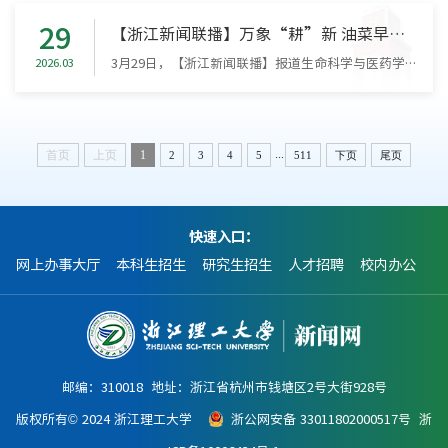
29
【浙江新闻联播】万象“耕”新 油菜早熟快跑 早稻从容赶趟
3月29日，【浙江新闻联播】报道生命科学与医药学院许玲教授领衔培育的油菜新品种。原文如下：万象“耕”新 油菜早熟快跑 早稻从容赶趟近日，由生命科学与医药学院许玲教授领衔的油菜育种团队培育出的油菜新品种“钱江661”，因其优秀的“早熟”特性，在春耕备耕时节脱颖而出，获得浙江新闻联播报道。该报道聚焦“钱江661”在农业生产中的实际应用价值，展现了学院科研成果精准服务地方农业发展的显著成效。田野中，采用“钱江66...
2026.03
...
首页
上页
1
2
3
4
5
511
下页
尾页
快速入口：
网上办事大厅
本科生招生
研究生招生
人才招聘
校内办公
邮编：310018 地址：浙江省杭州市钱塘区2号大街928号
版权所有© 2024 浙江理工大学
浙公网安备 33011802000517号
浙