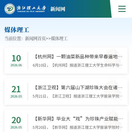
媒体理工
当前位置：
新闻网首页
>>
媒体理工
10
【杭州网】一颗油菜新品种带来早春遍地金 杭州科技特派员“解锁”农田增收新密码
6月10日，【杭州网】报道浙江理工大学生命科学与医药学院教授、杭州市科技特派员许玲团队在早熟油菜新品种选育、破解稻油轮作难题及促进农户增收等方面取得的卓越成效。原文如下：一颗油菜新品种带来早春遍地金 杭州科技特派员“解锁”农田增收新密码三月的衢州龙游，46万亩油菜花提前绽放、遍地鎏金。这般盛景，并非得益于特殊气候，而是源于一颗优质种子的革新——浙江理工大学许玲教授团队培育的早熟油菜新品种“钱江661”。...
2026.06
21
【浙江卫视】第六届山下湖珍珠大会在诸暨举行
5月21日，【浙江卫视】报道浙江理工大学服装学院时尚大秀。原文如下：第六届山下湖珍珠大会在诸暨举
2026.05
20
【新华网】毕业大“戏”为珍珠产业赋能 浙理工服装学院解锁产教融合新玩法
5月20日，【新华网】报道浙江理工大学服装学院时尚大秀。原文如下：毕业大“戏”为珍珠产业赋能 浙理工服装学院解锁产教融合新玩法灯光渐暗，鼓点铿锵，“会场”秒变“秀场”……5月20日，一场时尚大秀惊艳亮相第六届山下湖珍珠大会启幕仪式现场，30余名中外模特身着浙江理工大学服装学院学生设计的潮流服饰、佩戴着200余件流光溢彩的“诸暨造”珍珠首饰，在传统韵味与当代潮流交织中，完成了创意设计与产业需求的精准对接，为...
2026.05