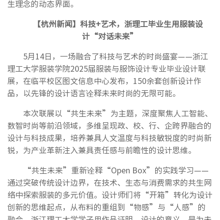
生理念的动态界面。
【
杭州新闻
】科技+艺术，浙理工毕业生用服装设
计“对话未来”
5月14日，一场融合了科技与艺术的时尚盛宴——浙江
理工大学服装学院2025届服装与服饰设计专业毕业设计联
展，在临平校区图文信息中心发布，150余套创新设计作
品，以先锋的设计语言诠释未来时尚的无限可能。
本次联展以“共生未来”为主题，深度聚焦人工智能、
数智时尚等前沿领域，多维呈现政、校、行、企跨界融合的
设计与科技成果，培养兼具人文温度与科技敏锐度的时尚新
锐，为产业革新注入兼具责任感与前瞻性的设计思维。
“共生未来”重新诠释“Open Box”的实践学习——
通过突破传统设计边界，在技术、生态与消费需求的共生网
络中探索服装的多元价值。设计师们将“开箱”转化为设计
创新的思维起点，从布料的重组到“物感”与“人感”的
融合，浙江理工大学学子用作品证明，设计的意义，是为未