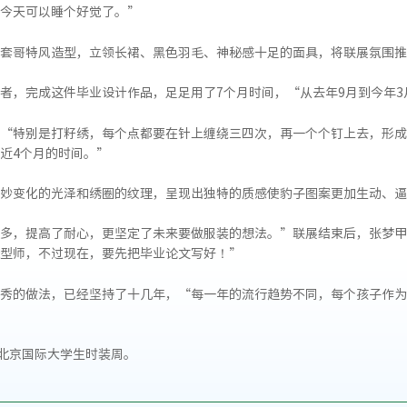
今天可以睡个好觉了。”
套哥特风造型，立领长裙、黑色羽毛、神秘感十足的面具，将联展氛围推
者，完成这件毕业设计作品，足足用了7个月时间，“从去年9月到今年
“特别是打籽绣，每个点都要在针上缠绕三四次，再一个个钉上去，形成
近4个月的时间。”
妙变化的光泽和绣圈的纹理，呈现出独特的质感使豹子图案更加生动、逼
多，提高了耐心，更坚定了未来要做服装的想法。”联展结束后，张梦甲
型师，不过现在，要先把毕业论文写好！”
秀的做法，已经坚持了十几年，“每一年的流行趋势不同，每个孩子作为
相北京国际大学生时装周。