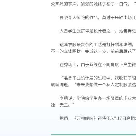
众热烈的掌声，紧张的她终于松了一口气，“
要说令人惊艳的作品，莫过于压轴出场几
大四学生张梦甲是设计者之一，她告诉记
这套衣服最复杂的工艺是打籽绣和珠绣，
不一的立体圈状。完成这一步，前前后后花了
在秀场上，由于丝线在不同角度下产生微
“准备毕业设计展的过程中，我收获了很
转瞬即逝，“未来我想做一个私人定制服装造
李萌说，学院给学生办一场隆重的毕业大
独一无二。”
据悉，《万物呢喃》还将于5月17日亮