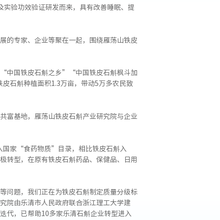
及实验功效验证研发而来，具有改善睡眠、提
展的专家、企业等聚在一起，围绕雁荡山铁皮
“中国铁皮石斛之乡”“中国铁皮石斛枫斗加
铁皮石斛种植面积1.3万亩，带动5万多农民致
共富基地，雁荡山铁皮石斛产业研究院与企业
纳入国家“食药物质”目录，相比铁皮石斛入
极转型，在原有铁皮石斛药品、保健品、日用
等问题，我们正在为铁皮石斛制定质量分级标
究院由乐清市人民政府联合浙江理工大学建
迭代，已帮助10多家乐清石斛企业转型进入