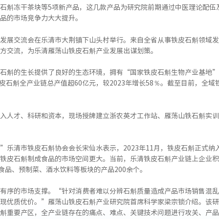
石斛冻干茶块等5项新产品，这几款产品为研究院前期通过中医理论配伍
品的市场竞争力大大提升。
发展交流会在乐清市大荆镇下山头村举行。来自全省从事铁皮石斛领域发
方交流，为乐清雁荡山铁皮石斛产业发展出谋划策。
石斛的生长提供了良好的生态环境，拥有“国家铁皮石斛生物产业基地”
皮石斛全产业链总产值超60亿元，较2023年增长58％。截至目前，全域
入人才、科研和资本，现场授牌建立浙农英才工作站、雁荡山铁石斛实训
”乐清市铁皮石斛协会会长宋仙水表示，2023年11月，铁皮石斛正式
铁皮石斛制成食品的市场空间更大。当前，乐清铁皮石斛产业链上企业积
食品、预制菜、酒水饮料等板块的产品200余个。
有序的市场支撑。“针对消费者难以分辨石斛质量造成产品市场销售混乱
现优质优价。”雁荡山铁皮石斛产业研究院首席科学家梁宗锁介绍。该研
斛重要产区，全产业链存在的痛点、难点、关键技术问题进行攻关、产品