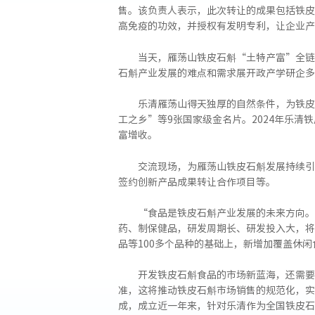
售。该负责人表示，此次转让的成果包括铁皮
高免疫的功效，并授权有发明专利，让企业产
当天，雁荡山铁皮石斛“土特产富”全链
石斛产业发展的难点和需求展开政产学研企多
乐清雁荡山得天独厚的自然条件，为铁皮
工之乡”等9张国家级金名片。2024年乐清铁
富增收。
交流现场，为雁荡山铁皮石斛发展持续引
签约创新产品成果转让合作项目等。
“食品是铁皮石斛产业发展的未来方向。
药、制保健品，研发周期长、研发投入大，将
品等100多个品种的基础上，新增加覆盖休闲
开发铁皮石斛食品的市场新蓝海，还需要
准，这将推动铁皮石斛市场销售的规范化，实
成，成立近一年来，针对乐清作为全国铁皮石