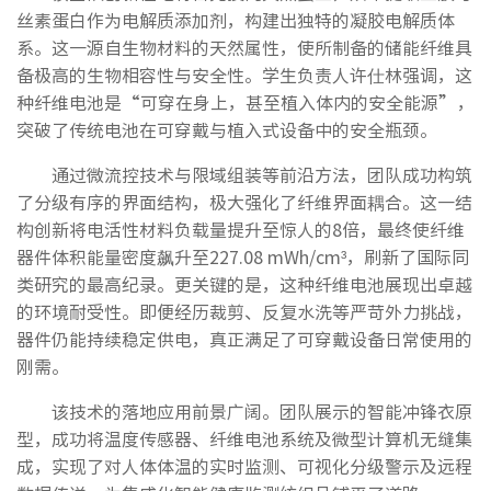
丝素蛋白作为电解质添加剂，构建出独特的凝胶电解质体
系。这一源自生物材料的天然属性，使所制备的储能纤维具
备极高的生物相容性与安全性。学生负责人许仕林强调，这
种纤维电池是“可穿在身上，甚至植入体内的安全能源”，
突破了传统电池在可穿戴与植入式设备中的安全瓶颈。
通过微流控技术与限域组装等前沿方法，团队成功构筑
了分级有序的界面结构，极大强化了纤维界面耦合。这一结
构创新将电活性材料负载量提升至惊人的8倍，最终使纤维
器件体积能量密度飙升至227.08 mWh/cm³，刷新了国际同
类研究的最高纪录。更关键的是，这种纤维电池展现出卓越
的环境耐受性。即便经历裁剪、反复水洗等严苛外力挑战，
器件仍能持续稳定供电，真正满足了可穿戴设备日常使用的
刚需。
该技术的落地应用前景广阔。团队展示的智能冲锋衣原
型，成功将温度传感器、纤维电池系统及微型计算机无缝集
成，实现了对人体体温的实时监测、可视化分级警示及远程