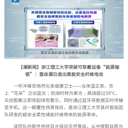
【潮新闻】
浙江理工大学突破可穿戴设备“能源枷
锁”：蚕丝蛋白造出高能安全纤维电池
一件冲锋衣悄然化身健康卫士——当体温正常，衣
上“花朵”泛出蓝光；低烧时转为紫光；高烧超过39℃，
云纹图案立即亮起绿色警示，同时通过蓝牙将数据实时传输
至手机。这一颠覆性场景背后，是浙江理工大学具纤智能团
队研发的超安全柔性储能纤维带来的能源革命。
该团队创新性地将目光投向天然蚕丝，从中提取丝胶与