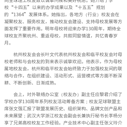
向全球理工校友致以诚挚问候和美好祝愿。她介绍了学
校“十四五”以来的办学成果以及“十五五”规划
的“1364”发展体系。她指出，各地方（行业）校友会在
凝聚校友、服务校友，推动校友会建设、支持母校发展等方
面发挥了重要作用。明年母校将迎来办学130周年，期待全
球校友齐聚杭州、重返母校，共叙同窗情谊，共忆青春岁
月。
杭州校友会会长叶文代表杭州校友会和临平校友会对母
校老师和与会校友的到来表示诚挚欢迎。他表示，作为母校
属地校友会，杭州和临平校友会始终致力于加强校友间的联
络与合作，在组织建设、活动形式、运营模式等方面不断深
耕、不断创新、日渐成熟。
会上，对外联络办公室（校友办）副主任应黎君介绍了
学校办学130周年系列校友活动筹备方案；校友足球联盟主
席张文强汇报了联盟发展历史、组织架构、品牌文创产品和
未来展望；武汉大学浙江校友会副会长兼执行秘书长李杨分
享了兄弟高校校友工作经验。产业技术中心副主任张义玲介