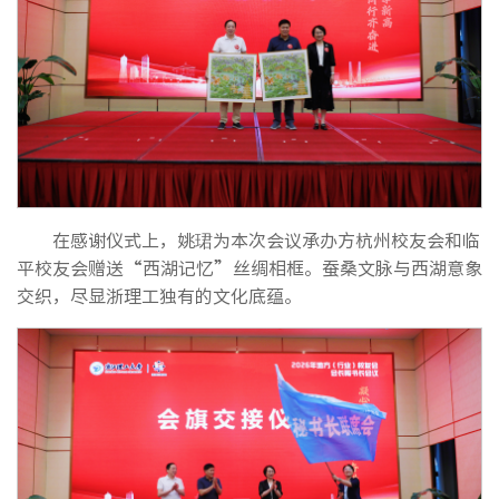
在感谢仪式上，姚珺为本次会议承办方杭州校友会和临
平校友会赠送“西湖记忆”丝绸相框。蚕桑文脉与西湖意象
交织，尽显浙理工独有的文化底蕴。