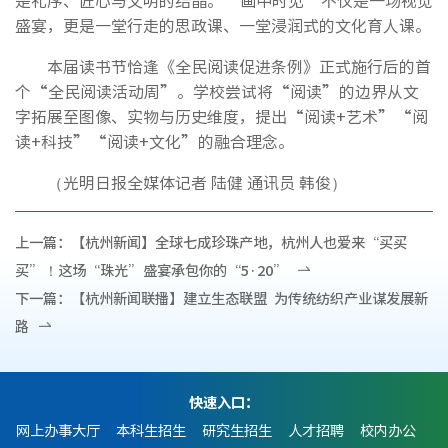
是礼序、匠心与文明的结晶。“画中时见”不仅是一场视觉
盛宴，更是一堂行走的思政课、一堂浸润式的文化育人课。
本届读书节恰逢《全民阅读促进条例》正式施行后的首
个“全民阅读活动周”。学校尝试将“阅读”的边界从文
字拓展至图像、实物与历史维度，提出“阅读+艺术”“阅
读+科技”“阅读+文化”的融合理念。
（光明日报全媒体记者 陆健 通讯员 韩俊）
上一篇：
【杭州新闻】全球七成珍珠产地，杭州人也爱来“买买
买”！这场“珠光”盛宴承包你的“5·20”
下一篇：
【杭州新闻联播】建立生态联盟 为传统纺织产业谋发展新
路
快速入口：
网上办事大厅
本科生招生
研究生招生
人才招聘
校内办公