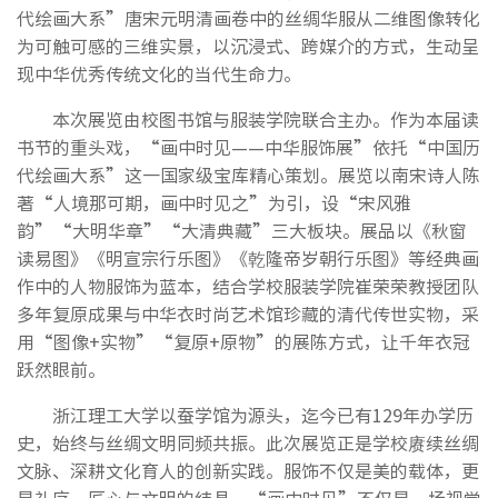
代绘画大系”唐宋元明清画卷中的丝绸华服从二维图像转化
为可触可感的三维实景，以沉浸式、跨媒介的方式，生动呈
现中华优秀传统文化的当代生命力。
本次展览由校图书馆与服装学院联合主办。作为本届读
书节的重头戏，“画中时见——中华服饰展”依托“中国历
代绘画大系”这一国家级宝库精心策划。展览以南宋诗人陈
著“人境那可期，画中时见之”为引，设“宋风雅
韵”“大明华章”“大清典藏”三大板块。展品以《秋窗
读易图》《明宣宗行乐图》《乾隆帝岁朝行乐图》等经典画
作中的人物服饰为蓝本，结合学校服装学院崔荣荣教授团队
多年复原成果与中华衣时尚艺术馆珍藏的清代传世实物，采
用“图像+实物”“复原+原物”的展陈方式，让千年衣冠
跃然眼前。
浙江理工大学以蚕学馆为源头，迄今已有129年办学历
史，始终与丝绸文明同频共振。此次展览正是学校赓续丝绸
文脉、深耕文化育人的创新实践。服饰不仅是美的载体，更