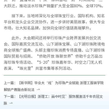
大跃迁，推动淡水珍珠产销量扩大至全国80%、全球70%。
接下来，当地将深化与全球珠宝行业、国际机构、知名
平台和龙头企业交流协作，进一步讲好美丽故事，做大专业
市场，壮大知名品牌，加快向全球价值链高端攀升。
此外，大会期间还将举行珍珠产业跨界发展共创交流
会、国际嘉宾交流互动、山下湖珠宝展、山下湖珍珠跨境电
商全球推广盛典、头部主播珍珠消费专场直播、山下湖珍珠
国际贸易与招商、“侨助开放 珠联世界”侨助千企万品出
海珍珠专场活动、“5·20”珍珠嘉年华、时空之门无人机
表演、“珠光里”共富市集等系列活动。
上一篇：
【新华网】毕业大“戏”为珍珠产业赋能 浙理工服装学院
解锁产教融合新玩法
下一篇：
【光明日报】浙理工：画中时见”服饰展激活千年衣冠文
脉