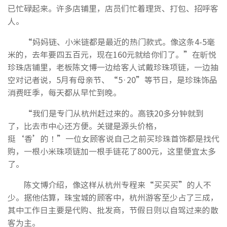
已忙碌起来。许多店铺里，店员们忙着理货、打包、招呼客
人。
“妈妈链、小米链都是最近的热门款式。像这条4-5毫
米的，去年要四五百元，现在160元就给你们了。”在昕悦
珍珠店铺里，老板陈文博一边给客人试戴珍珠项链，一边抽
空对记者说，5月有母亲节、“5·20”等节日，是珍珠饰品
消费旺季，每天都从早忙到晚。
“我们是专门从杭州赶过来的。高铁20多分钟就到
了，比去市中心还方便。关键是源头价格，
挺‘香’的！”一位女顾客说自己之前买珍珠首饰都是找代
购，一根小米珠项链加一根手链花了800元，这里便宜太多
了。
陈文博介绍，像这样从杭州专程来“买买买”的人不
少。据他估算，珠宝城的顾客中，杭州游客至少占了三成，
其中工作日主要是代购、批发商，节假日则以自驾过来的散
客为主。