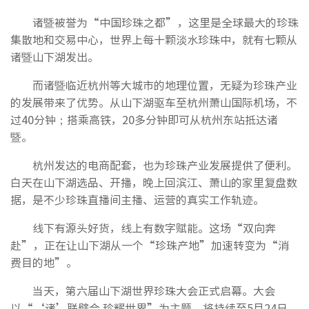
诸暨被誉为“中国珍珠之都”，这里是全球最大的珍珠
集散地和交易中心，世界上每十颗淡水珍珠中，就有七颗从
诸暨山下湖发出。
而诸暨临近杭州等大城市的地理位置，无疑为珍珠产业
的发展带来了优势。从山下湖驱车至杭州萧山国际机场，不
过40分钟；搭乘高铁，20多分钟即可从杭州东站抵达诸
暨。
杭州发达的电商配套，也为珍珠产业发展提供了便利。
白天在山下湖选品、开播，晚上回滨江、萧山的家里复盘数
据，是不少珍珠直播间主播、运营的真实工作轨迹。
线下有源头好货，线上有数字赋能。这场“双向奔
赴”，正在让山下湖从一个“珍珠产地”加速转变为“消
费目的地”。
当天，第六届山下湖世界珍珠大会正式启幕。大会
以“‘诸’联璧合 珍耀世界”为主题，将持续至5月24日。