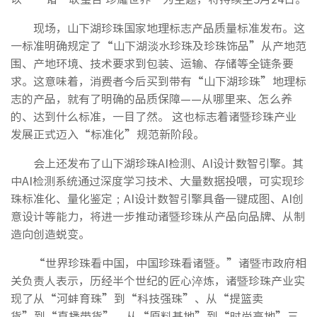
现场，山下湖珍珠国家地理标志产品质量标准发布。这
一标准明确规定了“山下湖淡水珍珠及珍珠饰品”从产地范
围、产地环境、技术要求到包装、运输、存储等全链条要
求。这意味着，消费者今后买到带有“山下湖珍珠”地理标
志的产品，就有了明确的品质保障——从哪里来、怎么养
的、达到什么标准，一目了然。 这也标志着诸暨珍珠产业
发展正式迈入“标准化”规范新阶段。
会上还发布了山下湖珍珠AI检测、AI设计数智引擎。其
中AI检测系统通过深度学习技术、大量数据投喂，可实现珍
珠标准化、量化鉴定；AI设计数智引擎具备一键成图、AI创
意设计等能力，将进一步推动诸暨珍珠从产品向品牌、从制
造向创造蜕变。
“世界珍珠看中国，中国珍珠看诸暨。”诸暨市政府相
关负责人表示，历经半个世纪的匠心淬炼，诸暨珍珠产业实
现了从“河蚌育珠”到“科技强珠”、从“提篮卖
货”到“直播带货”、从“原料基地”到“时尚高地”三