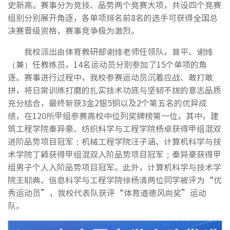
史新高。赛事分为竞技、品势两个竞赛大项，共设四个竞赛
组别分别展开角逐，各单项排名前8名的选手可获得全国总
决赛晋级资格，赛事竞争极为激烈。
我校派出由体育教研部谢烽老师任领队，曾平、谢烽
（兼）任教练员，14名运动员分别参加了15个单项的角
逐。赛事进行过程中，我校参赛运动员沉着应战、敢打敢
拼，将日常训练打磨的扎实技术功底与坚韧不拔的意志品质
充分结合，最终斩获3金2银5铜以及2个第五名的优异成
绩，在120所甲组参赛高校中位列奖牌榜第一位。其中，建
筑工程学院秦异豪、纺织科学与工程学院杨卓获得甲组混双
进阶品势项目冠军；机械工程学院汪子涵、计算机科学与技
术学院丁颖获得甲组混双入阶品势项目冠军；秦异豪获得甲
组男子个人入阶品势项目冠军。此外，计算机科学与技术学
院王耶典、信息科学与工程学院徐杨清两位同学被评为“优
秀运动员”，我校代表队获评“体育道德风尚奖”运动
队。