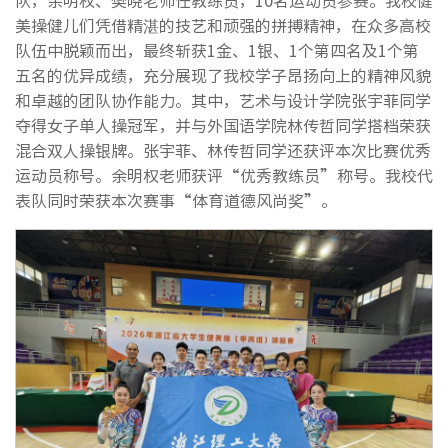
队，余明权、樊晓老师任教练员，10名运动员参赛。我校健
美操健儿们凭借精湛的技艺和顽强的拼搏精神，在众多高校
队伍中脱颖而出，最终斩获1金、1银、1个第四名及1个第
五名的优异成绩，充分展现了我校学子昂扬向上的精神风貌
和卓越的团队协作能力。其中，艺术与设计学院张宇菲同学
夺得女子单人操冠军，并与外国语学院林传哲同学搭档荣获
混合双人操银牌。张宇菲、林传哲同学还获评本次比赛优秀
运动员称号。余明权老师获评“优秀教练员”称号。我校代
表队同时荣获本次赛事“体育道德风尚奖”。