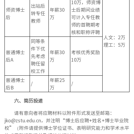
10万，师资博
出站后
师资博士
年薪30
士后期间业绩
转专任
后
万
可计入专任教
教师
师的首聘期考
核和职称评聘
人文：2万
同等条
理工：5万
件下优
普通博士
年薪30
考核优秀奖励
先考虑
后A
万
10万
聘任留
校工作
普通博士
年薪25
/
/
后B
万
六、简历投递
请有意向者将应聘材料以附件形式发送至邮箱：
jko@zstu.edu.cn，并注明“博士后应聘+姓名+博士毕业院
校”（附件请提供博士学位证书、表明研究能力和学术水平