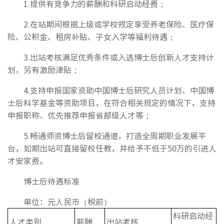
1.提供有竞争力的薪酬和科研启动经费；
2.在站期间根据上级或学校规定享受养老保险、医疗保
险、公积金、租房补贴、子女入学等福利待遇；
3.出站考核满足优秀条件或入选博士后创新人才支持计
划，另有激励津贴；
4.支持申报国家资助中国博士后研究人员计划、中国博
士后科学基金等资助项目，在符合相关规定的情况下，支持
申报职称、优先推荐申报省部级人才等；
5.畅通师资博士后留校通道，打造全周期职业发展平
台，如期出站可直接留校任教，并给予不低于50万的引进人
才安家费。
博士后待遇标准
单位：元人民币（税前）
科研启动经
人才类别
薪酬
出站考核