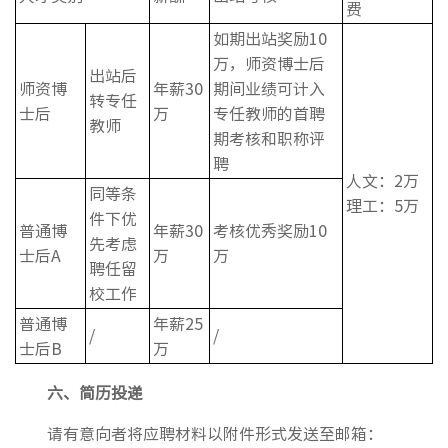
费
如期出站奖励10
万，师资博士后
出站后
师资博
年薪30
期间业绩可计入
转专任
士后
万
专任教师的首聘
教师
期考核和职称评
聘
人文：2万
同等条
理工：5万
件下优
普通博
年薪30
考核优秀奖励10
先考虑
士后A
万
万
聘任留
校工作
普通博
年薪25
/
/
士后B
万
六、
简历投递
请有意向者将应聘材料以附件形式发送至邮箱：