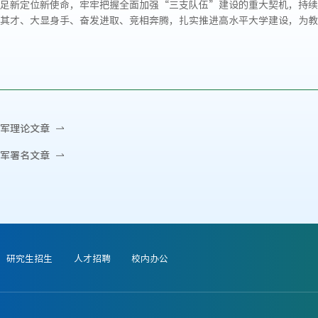
足新定位新使命，牢牢把握全面加强“三支队伍”建设的重大契机，持续
其才、大显身手、奋发进取、竞相奔腾，扎实推进高水平大学建设，为教
）
军理论文章
军署名文章
研究生招生
人才招聘
校内办公