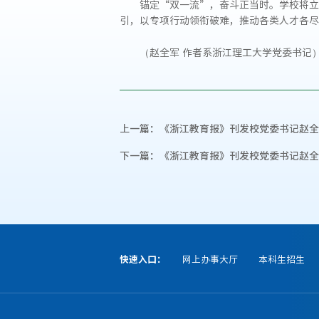
锚定“双一流”，奋斗正当时。学校将立
引，以专项行动领衔破难，推动各类人才各尽
（赵全军 作者系浙江理工大学党委书记
上一篇：
《浙江教育报》刊发校党委书记赵全
下一篇：
《浙江教育报》刊发校党委书记赵全
快速入口：
网上办事大厅
本科生招生