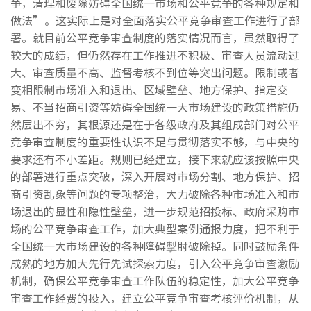
争，清理和废除妨碍全国统一市场和公平竞争的各种规定和
做法”。这实际上是对全面落实公平竞争审查工作进行了部
署。就目前公平竞争审查制度的落实情况而言，虽然取得了
较大的成绩，但仍然存在工作推进不积极、审查人员流动过
大、审查质量不高、监督考核不到位等突出问题。限制或者
变相限制市场准入和退出、区域壁垒、地方保护、指定交
易、不当招商引资等妨碍全国统一大市场建设的政策措施仍
然层出不穷，其根源还是在于各级政府及其组成部门对公平
竞争审查制度的重要性认识不足与贯彻落实不够，与中央的
要求还有不小差距。规则已经建立，接下来就应该按照中央
的部署进行重点突破，深入开展对市场分割、地方保护、招
商引资乱象等问题的专项整治，大力破除各种市场准入和市
场退出的显性和隐性壁垒，进一步规范招投标、政府采购市
场的公平竞争审查工作，加大典型案例通报力度，把不利于
全国统一大市场建设的各种障碍掣肘破除掉。同时鼓励条件
成熟的地方加大先行先试探索力度，引入公平竞争审查激励
机制，确保公平竞争审查工作队伍的稳定性，加大公平竞争
审查工作经费的投入，建立公平竞争审查考核评价机制，从