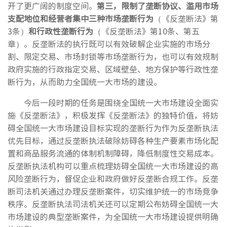
开了更广阔的制度空间。
第三，限制了垄断协议、滥用市场
支配地位和经营者集中三种市场垄断行为
（《反垄断法》第
3条）
和行政性垄断行为
（《反垄断法》第10条、第五
章）。反垄断法的执行既可以有效破解企业实施的市场分
割、限定交易、市场封锁等市场垄断行为，也可以有效规制
政府实施的行政指定交易、区域壁垒、地方保护等行政性垄
断行为，从而助力全国统一大市场的建设。
今后一段时期的任务是围绕全国统一大市场建设全面实
施《反垄断法》，积极发挥《反垄断法》的独特价值，将妨
碍全国统一大市场建设目标实现的垄断行为作为反垄断执法
优先目标，通过反垄断执法破除妨碍各种生产要素市场化配
置和商品服务流通的体制机制障碍，降低制度性交易成本。
反垄断执法机构可以重点梳理妨碍全国统一大市场建设的高
风险垄断行为，督促企业和政府做好反垄断合规工作。反垄
断司法机关通过办理反垄断案件，切实维护统一的市场竞争
秩序。反垄断执法司法机关还可以定期公布妨碍全国统一大
市场建设的典型垄断案件，为全国统一大市场建设提供明确