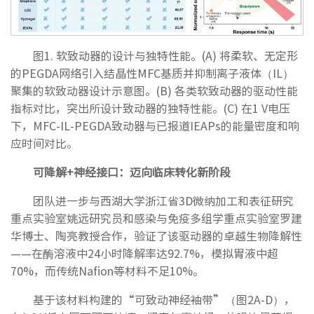
图1. 软致动器的设计与独特性能。(A) 将柔软、无定形
的PEGDA网络引入结晶性MFC基质并抑制离子液体（IL）
聚集的软致动器设计示意图。(B) 各类软致动器的驱动性能
指标对比，突出所设计致动器的独特性能。(C) 在1 V电压
下，MFC-IL-PEGDA致动器与已报道IEAPs的能量密度和响
应时间对比。
可降解+神经接口：迈向临床转化新阶段
团队进一步与西湖大学浙江省3D微纳加工和表征研究
重点实验室姚远研究员和感染与免疫多组学重点实验室罗建
华博士、陶亮教授合作，验证了该驱动器的卓越生物降解性
——在酶溶液中24小时降解率达92.7%，模拟胃液中超
70%，而传统Nafion等材料不足10%。
基于该材料构建的“可致动神经袖带”（图2A-D），