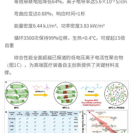
等效串联电阻降低64%，离子电导率达5.6×10⁻³ S/cm
弯曲应变达0.88%，响应时间<1秒
能量密度6.44 kJ/m³、功率密度3.83 kW/m³
循环3500次保持99%位移，生热<0.4℃，可提起15倍
自重
综合性能全面超越已报道的低电压离子电活性聚合物
（图1C），为高端医疗装备自主创新提供了关键材料支
撑。