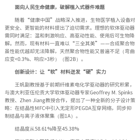
面向人民生命健康，破解植入式器件难题
随着“健康中国”战略深入推进，生物医学植入设备对
更安全、更智能的材料提出了迫切需求。理想的软体驱动器
需同时满足：温和刺激响应、高驱动性能、使用后可生物降
解。然而，现有材料一直难以“三全其美”——合成聚合物
虽性能优越却无法降解，天然聚合物性能又普遍不足（弯曲
应变<0.3%、响应>3秒）（图2B）。
创新设计：让“软”材料迸发“硬”实力
王帆副教授基于前期纤维素电化学驱动器的研究积累，
与澳大利亚伍伦贡大学软体驱动器专家Geoffrey M. Spinks
教授、Zhen Jiang教授合作，提出了一种全新的分子设计策
略：在结晶性MFC中引入无定形PEGDA互穿网络，同步抑
制结晶与离子液体聚集（图1A）。
结晶度从58.61%降至45.38%