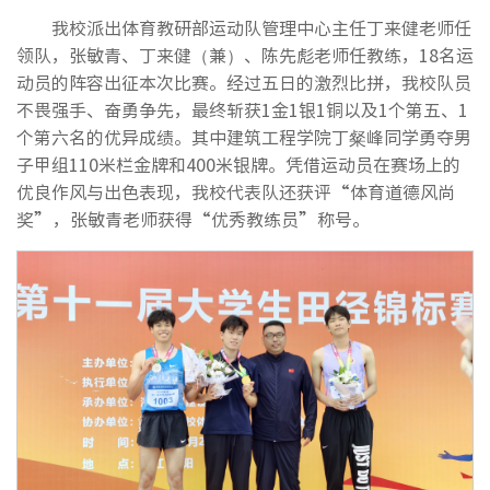
我校派出体育教研部运动队管理中心主任丁来健老师任
领队，张敏青、丁来健（兼）、陈先彪老师任教练，18名运
动员的阵容出征本次比赛。经过五日的激烈比拼，我校队员
不畏强手、奋勇争先，最终斩获1金1银1铜以及1个第五、1
个第六名的优异成绩。其中建筑工程学院丁粲峰同学勇夺男
子甲组110米栏金牌和400米银牌。凭借运动员在赛场上的
优良作风与出色表现，我校代表队还获评“体育道德风尚
奖”，张敏青老师获得“优秀教练员”称号。