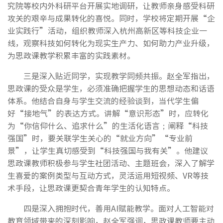
究院等校内外科研平台开展实地调研，让教师亲身感受科研
攻关的艰辛与成果转化的喜悦。同时，学校将定期开展“企
业实践行”活动，组织教师深入杭州高新区等科技企业一
线，观察科技如何转化为现实生产力、如何助力产业升级，
为思政课教学积累丰富的实践素材。
三是深入贴近同学，实现教学同频共振。赵全军指出，
思政课的受众是学生，必须准确把握学生的思想动态和话语
体系。他结合自身与学生交流的经验谈到，当代学生偏
好“接地气”的表达方式。讲解“意识形态”时，应转化
为“你信仰什么、追求什么”的生活化语言；阐释“科技
强国”时，要关联学生关心的“就业方向”“专业前
景”，让学生真切感受到“科技强国与我有关”。他建议
思政课教师积极参与学生社团活动、主题班会，深入了解学
生喜爱的案例类型与互动方式，灵活运用短视频、VR等技
术手段，让思政课更契合青年学生的认知特点。
四是深入拥抱时代，善用AI赋能教学。面对人工智能对
教育领域带来的深刻影响，赵全军强调，思政课教师要主动