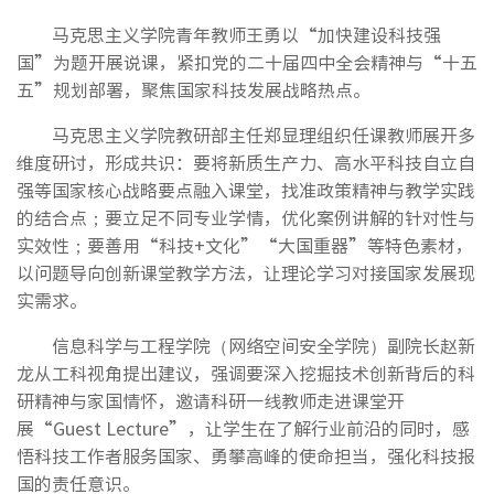
马克思主义学院青年教师王勇以“加快建设科技强
国”为题开展说课，紧扣党的二十届四中全会精神与“十五
五”规划部署，聚焦国家科技发展战略热点。
马克思主义学院教研部主任郑显理组织任课教师展开多
维度研讨，形成共识：要将新质生产力、高水平科技自立自
强等国家核心战略要点融入课堂，找准政策精神与教学实践
的结合点；要立足不同专业学情，优化案例讲解的针对性与
实效性；要善用“科技+文化”“大国重器”等特色素材，
以问题导向创新课堂教学方法，让理论学习对接国家发展现
实需求。
信息科学与工程学院（网络空间安全学院）副院长赵新
龙从工科视角提出建议，强调要深入挖掘技术创新背后的科
研精神与家国情怀，邀请科研一线教师走进课堂开
展“Guest Lecture”，让学生在了解行业前沿的同时，感
悟科技工作者服务国家、勇攀高峰的使命担当，强化科技报
国的责任意识。