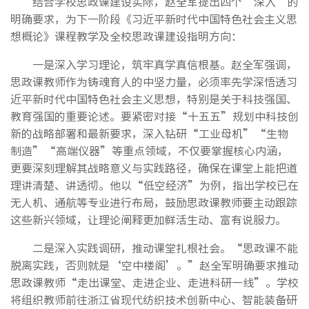
结合学校思政课建设实际，赵全军提出四个“深入”的
明确要求，为下一阶段《习近平新时代中国特色社会主义思
想概论》课程教学及全校思政课建设指明方向：
一是深入学习理论，筑牢真学真信根基。赵全军强调，
思政课教师作为铸魂育人的中坚力量，必须率先学深悟透习
近平新时代中国特色社会主义思想，特别是关于科技强国、
教育强国的重要论述。要紧密对接“十五五”规划中科技创
新的战略部署和最新要求，深入钻研“工业母机”“生物
制造”“高端仪器”等重点领域，不仅要掌握核心内涵，
更要深刻理解其战略意义与实践路径，确保在课堂上能把道
理讲清楚、讲透彻。他以“低空经济”为例，指出学校已在
无人机、通航等专业进行布局，鼓励思政课教师要主动跟踪
这些新兴领域，让理论阐释更加鲜活生动、富有说服力。
二是深入实践调研，推动课堂扎根社会。“思政课不能
脱离实践，否则就是‘空中楼阁’。”赵全军明确要求推动
思政课教师“走出课堂、走进企业、走进科研一线”。学校
将组织教师前往浙江省现代纺织技术创新中心、智能装备研