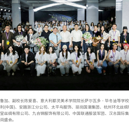
鲁加、副校长陈爱喜、意大利都灵美术学院院长萨尔瓦多・毕冬迪等学校
利(中国)、安踏浙江分公司、太平鸟服饰、丽尚国潮集团、杭州环北丝
堂丝绸有限公司、九合锦服饰有限公司、中国联通服装军团、汉帛国际集
尚盛会。