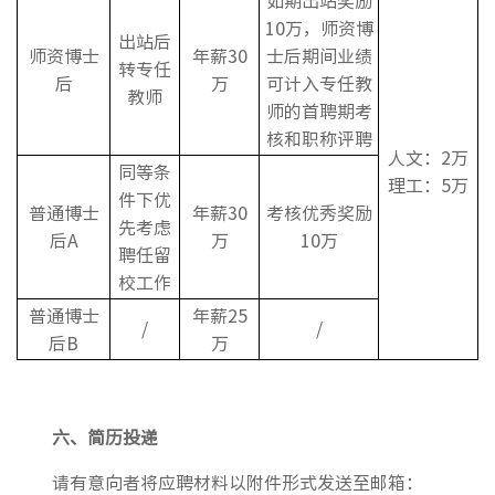
10万，师资博
出站后
师资博士
年薪30
士后期间业绩
转专任
后
万
可计入专任教
教师
师的首聘期考
核和职称评聘
人文：2万
同等条
理工：5万
件下优
普通博士
年薪30
考核优秀奖励
先考虑
后A
万
10万
聘任留
校工作
普通博士
年薪25
/
/
后B
万
六、
简历投递
请有意向者将应聘材料以附件形式发送至邮箱：