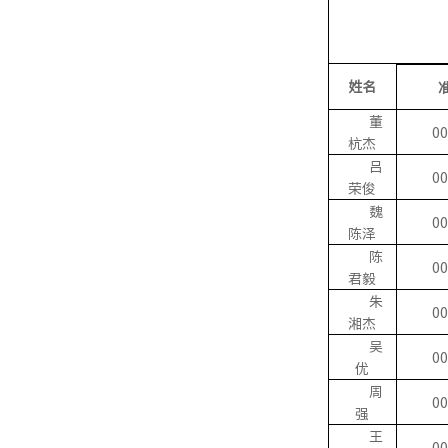
姓名
董
00
杭杰
吕
00
荣俊
魏
00
陈泽
陈
00
君毅
朱
00
湘杰
吴
00
优
周
00
强
王
00