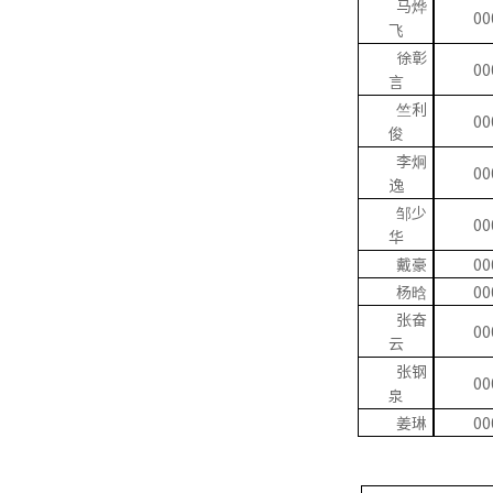
马烨
00
飞
徐彰
00
言
竺利
00
俊
李炯
00
逸
邹少
00
华
戴豪
00
杨晗
00
张奋
00
云
张钢
00
泉
姜琳
00