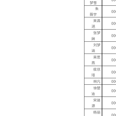
梦雪
朱
00
薇宇
吴昌
00
迷
张梦
00
娴
刘梦
00
涵
吴思
00
燕
侯琪
00
瑾
林凡
00
徐楚
00
迪
宋璐
00
源
杨丽
00