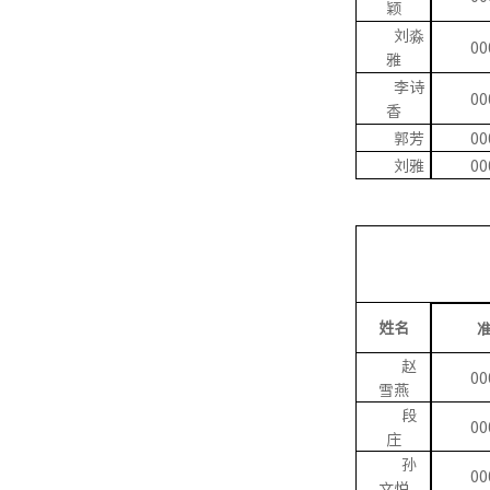
颖
刘淼
00
雅
李诗
00
香
郭芳
00
刘雅
00
姓名
赵
00
雪燕
段
00
庄
孙
00
文悦