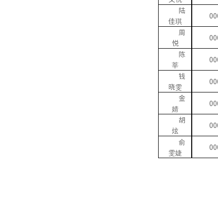
陆
00
佳琪
周
00
悦
陈
00
莘
钱
00
晓雯
金
00
婧
胡
00
炫
俞
00
雯婕