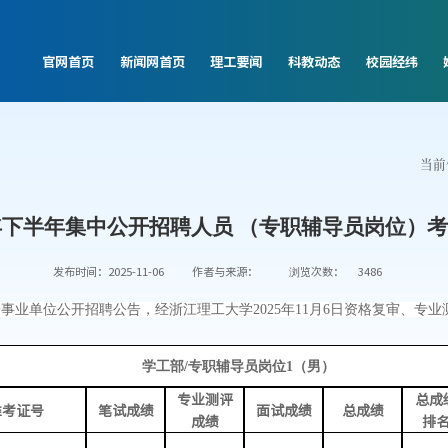
官网首页
新闻网首页
理工要闻
科教动态
校园经纬
当前
5年下半年集中公开招聘人员 （专职辅导员岗位）
发布时间：2025-11-06
作者与来源：
浏览次数：
3486
一事业单位公开招聘公告，经浙江理工大学
202
5
年
11
月
6
日资格复审
、
专业
学工部
/专职辅导员岗位1（男）
专业测评
总成
准考证号
笔试成绩
面试成绩
总成绩
成绩
排