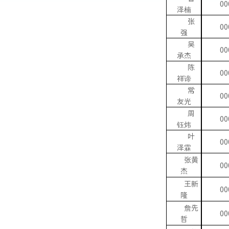
00
泽楠
张
00
强
吴
00
承杰
陈
00
祥谛
常
00
友光
周
00
钰炜
叶
00
泽霖
张黄
00
杰
王新
00
隆
詹先
00
哲