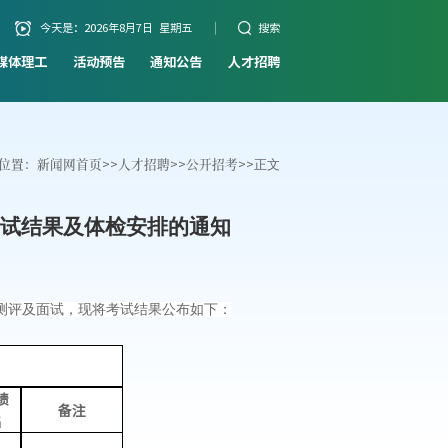
今天是：
2026年8月7日 星期五
搜索
媒体理工
活动预告
通知公告
人才招聘
位置：
新闻网首页
>>
人才招聘
>>
公开招考
>>
正文
考试结果及体检安排的通知
测评
及
面试
，现
将
考试结果公布如下：
绩
备注
名