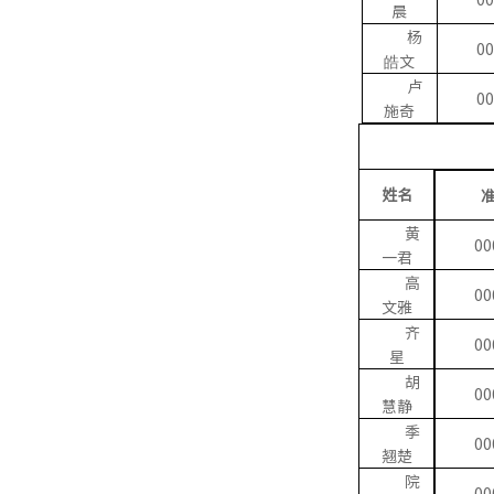
晨
杨
00
皓文
卢
00
施奇
姓名
黄
00
一君
高
00
文雅
齐
00
星
胡
00
慧静
季
00
翘楚
院
00