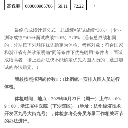
高逸菲
000000905706
59.11
72.22
/
最终总成绩计算公式：总成绩
=
笔试成绩
*30%+
（专业
测评成绩
*50%+
面试成绩
*50%
）
*70%
（遇有总成绩相同
的，分别按下列顺序优先确定为体检、考察对象：符合国家
和浙江省有关政策明确
“
同等条件下优先聘用
”
条件者；面试
成绩高者。按上述办法仍不能确定优先入围人员的，通过加
试的办法确定。）
我校按照招聘岗位数
1
：
1
比例统一安排
入围人员进行
体检。
体检时间、地点：
202
5
年
6
月
23
日（周
一
）上午
8
：
00-
9
：
00
，浙江省中医院（下沙院区）（地址：杭州经济技术
开发区九号大街九号），体检参考公务员考录工作相关环节
的办法进行。