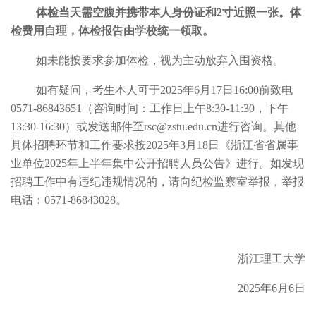
体检当天需空腹并携带本人身份证和
2
寸近照一张。体
检费用自理，体检报告由学校统一领取。
如未能按要求参加体检，视为主动放弃入围资格。
如有疑问，考生本人可于
202
5
年
6
月
17
日
16:00
前致电
0571-86843
651
（咨询时间：工作日上午
8:30-11:30
，下午
13:30-16:30
）或发送邮件至
rsc@zstu.edu.cn
进行咨询。其他
具体招聘环节和工作要求按
202
5
年
3
月
18
日《浙江省省属事
业单位
2025
年上半年集中公开招聘人员公告》进行。如发现
招聘工作中有违纪违规情况的，请向纪检监察室举报，举报
电话：
0571-86843028
。
浙江理工大学
202
5
年
6
月
6
日