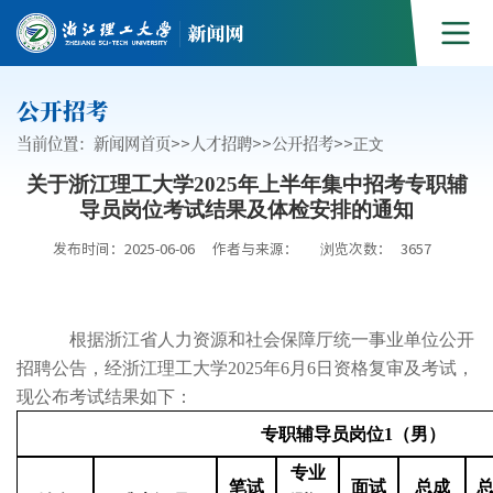
公开招考
当前位置：
新闻网首页
>>
人才招聘
>>
公开招考
>>
正文
关于浙江理工大学2025年上半年集中招考专职辅
导员岗位考试结果及体检安排的通知
发布时间：2025-06-06
作者与来源：
浏览次数：
3657
根据浙江省人力资源和社会保障厅统一事业单位公开
招聘公告，经浙江理工大学
202
5
年
6
月
6
日资格复审及考
试，
现公布考试结果
如下：
专职辅导员岗位
1（男）
专业
笔试
面试
总成