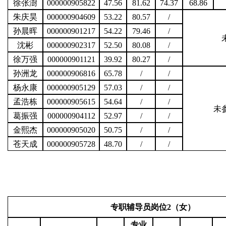
徐张澍
000000905822
47.56
81.62
74.37
68.86
朱庆昊
000000904609
53.22
80.57
/
孙晨晖
000000901217
54.22
79.46
/
沈彬
000000902317
52.50
80.08
/
徐万强
000000901121
39.92
80.27
/
孙洲龙
000000906816
65.78
/
/
杨永康
000000905129
57.03
/
/
孟浩栋
000000905615
54.64
/
/
未
葛振强
000000904112
52.97
/
/
金熙杰
000000905020
50.75
/
/
苍天成
000000905728
48.70
/
/
专职辅导员岗位
2（女）
专业