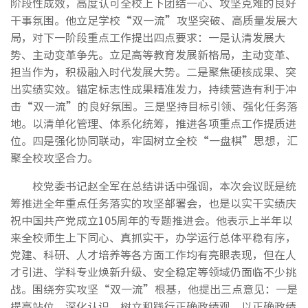
阶段性成效，高度认可全校上下团结一心、攻坚克难的良好
干事氛围。他立足学校“双一流”攻坚突破、高质量发展大
局，对下一阶段重点工作提出四点要求：一是认清发展大
势、主动变革争先。立足高等教育发展新格局，主动变革、
担当作为，积极融入时代发展大势。二是聚焦硬核成果、突
出实绩实效。锚定标志性成果精准发力，持续营造有利于冲
击“双一流”的良好氛围。三是坚持目标引领、强化任务落
地。以清单化管理、体系化统筹，推进各项重点工作提质进
位。四是强化协同联动，牢固树立全校“一盘棋”思想，汇
聚全校攻坚合力。
校党委书记赵全军在总结讲话中强调，本次会议既是统
筹推进全年重点任务落实的攻坚部署会，也是以实干实绩庆
祝中国共产党成立105周年的专题推进会。他表示上半年以
来全校师生上下同心、真抓实干，办学运行总体平稳有序，
党建、科研、人才培养等各方面工作均有亮眼表现，但在人
才引进、学科专业焕新升级、安全稳定等领域仍面临不少挑
战。围绕夯实攻坚“双一流”根基，他提出三点意见：一是
提高站位、深化认识，树立和践行正确政绩观，以正确政绩