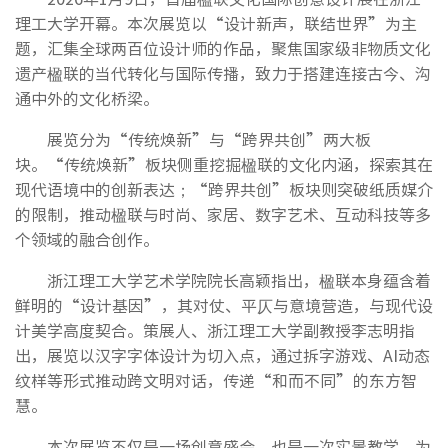
理工大学开幕。本次展览以“设计新声，联结世界”为主
题，汇集全球两百位设计师的作品，聚焦国家级非物质文化
遗产楹联的当代转化与国际传播，致力于搭建连接古今、沟
通中外的文化桥梁。
展览分为“传统焕新”与“跨界共创”两大板
块。“传统焕新”板块侧重挖掘楹联的文化内涵，探索其在
现代语境中的创新表达；“跨界共创”板块则突破纸质媒介
的限制，推动楹联与时尚、家居、数字艺术、互动科技等多
个领域的融合创作。
浙江理工大学艺术学院院长高颖指出，楹联本身蕴含着
鲜明的“设计基因”，其对仗、平仄与意境营造，与现代设
计美学高度契合。策展人、浙江理工大学副教授李志明指
出，展览以汉字字体设计为切入点，通过拆字游戏、AI动态
纹样等形式推动跨文明对话，传递“和而不同”的东方智
慧。
本次展览不仅是一场创意盛会，也是一次实景教学，为