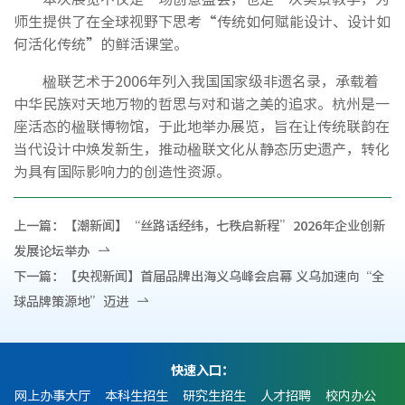
师生提供了在全球视野下思考“传统如何赋能设计、设计如
何活化传统”的鲜活课堂。
楹联艺术于2006年列入我国国家级非遗名录，承载着
中华民族对天地万物的哲思与对和谐之美的追求。杭州是一
座活态的楹联博物馆，于此地举办展览，旨在让传统联韵在
当代设计中焕发新生，推动楹联文化从静态历史遗产，转化
为具有国际影响力的创造性资源。
上一篇：
【潮新闻】“丝路话经纬，七秩启新程”2026年企业创新
发展论坛举办
下一篇：
【央视新闻】首届品牌出海义乌峰会启幕 义乌加速向“全
球品牌策源地”迈进
快速入口：
网上办事大厅
本科生招生
研究生招生
人才招聘
校内办公