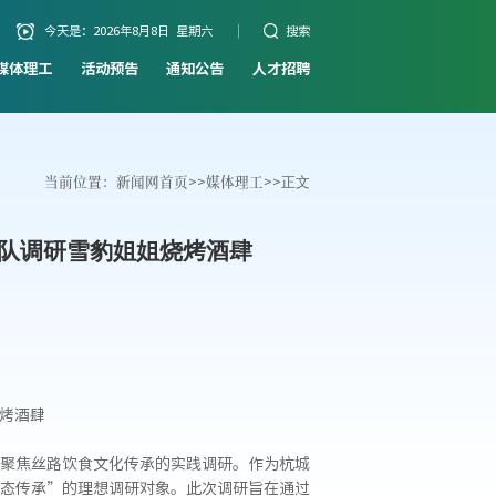
今天是：
2026年8月8日 星期六
搜索
媒体理工
活动预告
通知公告
人才招聘
当前位置：
新闻网首页
>>
媒体理工
>>
正文
队调研雪豹姐姐烧烤酒肆
烤酒肆
聚焦丝路饮食文化传承的实践调研。作为杭城
态传承”的理想调研对象。此次调研旨在通过