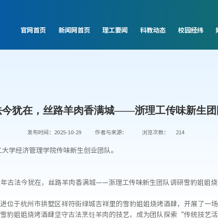
官网首页
新闻网首页
理工要闻
科教动态
校园经纬
法今犹在，丝路羊肉香满城——浙理工传味新生团
发布时间：2025-10-29
作者与来源：
浏览次数：
214
理工大学经济管理学院传味新生创业团队。
千年古法今犹在，丝路羊肉香满城——浙理工传味新生团队调研雪豹姐姐烧
进位于杭州市拱墅区祥符街绿城吉祥里的雪豹姐姐烧烤酒肆，开展了一场
雪豹姐姐烧烤酒肆坚守古法烹饪羊肉的技艺，成为团队探索“传统技艺活