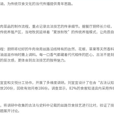
涵，为传统饮食文化的当代传播提供青年思路。
肉菜品的制作流程，重点记录古法技艺的传承细节。据餐厅厨师长介绍，
传统养殖产区，当地牧民延续着“夏放秋牧”的传统养殖模式，让肉质自
程：厨师将切好的牛肉块用丝路沿线特有的孜然、花椒、草果等天然香料
油滋滋作响时撒上调料。每一口香气都藏着代代相传的匠心，古法不是刻
的层次感，更体会到古法技艺的独特魅力。
宣宜和文悦分工协作，开展了多维度调研。刘宣宜设计了包含“古法认知
200份，回收有效问卷186份。调查显示，82%的食客知道店内采用传
，将调研中收集的古法与史料中记载的丝路饮食技艺进行比对，验证了技
题展开讨论。