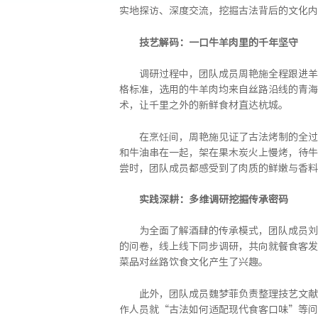
实地探访、深度交流，挖掘古法背后的文化内
技艺解码：一口
牛
羊肉里的千年坚守
调研过程中，团队成员周艳施全程跟进羊
格标准，选用的牛羊肉均来自丝路沿线的青海
术，让千里之外的新鲜食材直达杭城。
在烹饪间，周艳施见证了古法烤制的全过
和牛油串在一起，架在果木炭火上慢烤，待牛
尝时，团队成员都感受到了肉质的鲜嫩与香料
实践深耕：多维调研挖掘传承密码
为全面了解酒肆的传承模式，团队成员刘
的问卷，线上线下同步调研，共向就餐食客发放
菜品对丝路饮食文化产生了兴趣。
此外，团队成员魏梦菲负责整理技艺文献
作人员就“古法如何适配现代食客口味”等问