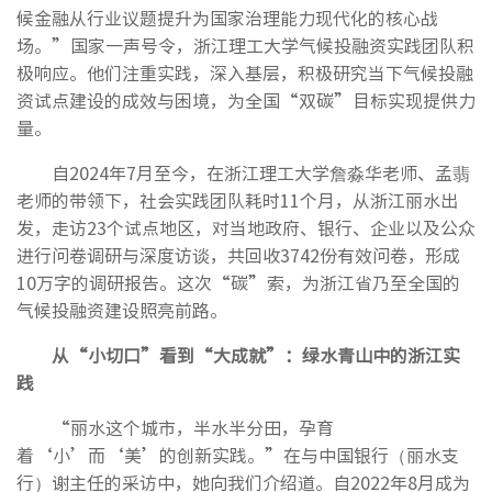
候金融从行业议题提升为国家治理能力现代化的核心战
场。”国家一声号令，浙江理工大学气候投融资实践团队积
极响应。他们注重实践，深入基层，积极研究当下气候投融
资试点建设的成效与困境，为全国“双碳”目标实现提供力
量。
自2024年7月至今，在浙江理工大学詹淼华老师、孟翡
老师的带领下，社会实践团队耗时11个月，从浙江丽水出
发，走访23个试点地区，对当地政府、银行、企业以及公众
进行问卷调研与深度访谈，共回收3742份有效问卷，形成
10万字的调研报告。这次“碳”索，为浙江省乃至全国的
气候投融资建设照亮前路。
从“小切口”看到“大成就”：绿水青山中的浙江实
践
“丽水这个城市，半水半分田，孕育
着‘小’而‘美’的创新实践。”在与中国银行（丽水支
行）谢主任的采访中，她向我们介绍道。自2022年8月成为