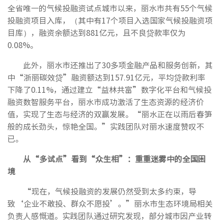
全省唯一的气候投融资试点城市以来，丽水市共有55个气候
投融资项目入库，（其中有17个项目入选国家气候投融资项
目库），融资余额达到881亿元，且不良贷款率仅为
0.08%。
此外，丽水市还推出了30多项金融产品和服务创新，其
中“浙丽碳效贷”融资额达到157.91亿元，平均贷款利率
下降了0.11%，通过建立“益林共富”数字化平台和气候投
融资数智服务平台，丽水市成功激活了生态资源的经济价
值，实现了生态与经济的双赢发展。“丽水正在以雨后春笋
般的成长劲头，惊艳全国。”实践团队对丽水速度赞叹不
已。
从“多试点”看到“众生相”：重重迷雾中的全国困
境
“现在，气候投融资的发展仍然受到太多约束，导
致‘企业不敢投、群众不愿投’。”丽水市生态环境局相关
负责人感慨道。实践团队通过研究发现，部分城市因产业转