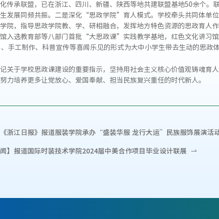
化传承联盟，已在浙江、四川、新疆、陕西等地共建联盟基地50余个。
生发展同频共振。二是深化“思政学院”育人模式。学校牵头共同体单位
学院，指导思政学院教、学、研相融合，发挥地方特色资源的思政育人作
馆入选教育部等八部门首批“大思政课”实践教学基地，红色文化讲习馆
”、手工制作、科普宣传等喜闻乐见的形式为大中小学生带去生动的思政
记关于学校思政课建设的重要指示，坚持用社会主义核心价值观铸魂育人
努力培养更多让党放心、爱国奉献、担当民族复兴重任的时代新人。
《浙江日报》报道服装学院承办“盛装华服 龙行大运”民族服饰展演活
闻】报道国际时装技术学院2024届中美合作项目毕业设计联展