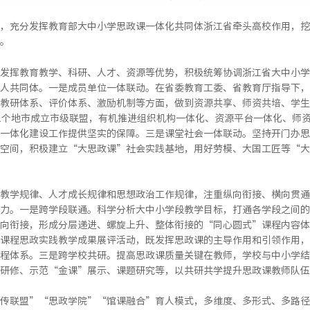
，充分发挥教育部大中小学思政课一体化共同体浙江省牵头高校作用，挖
。
发挥教育教学、科研、人才、资源等优势，积极统筹协调浙江省大中小学
人共同体。一是成员单位一体联动。在省委教育工委、省教育厅指导下，
教研体系、评价体系、激励机制等方面，做到资源共享、师资共培、学生
1个地市成立市级联盟，有机推进组织机构一体化、资源平台一体化、师
一体化建设工作提供坚实的保障。三是课堂社会一体联动。坚持开门办思
空间，积极建立“大思政课”社会实践基地，用好劳模、大国工匠等“大
教学规律、人才成长规律和思想政治工作规律，注重纵向衔接、横向贯通
力。一是跨学段联通。科学分析大中小学段教学目标，打通各学段之间的
向衔接，形成分层递进、螺旋上升、整体衔接的“同心圆式”课程内容体
课程思政实践教学成果展评活动，既发挥思政课的主导作用和引领作用，
程体系。三是跨学校共研。提高思政课质量关键在教师，学校与中小学结
研修、示范“金课”展示、课题研究等，以共研共学提升思政课教师队伍
传联盟”“思政学院”“馆课融合”育人模式，多维度、多形式、多路径