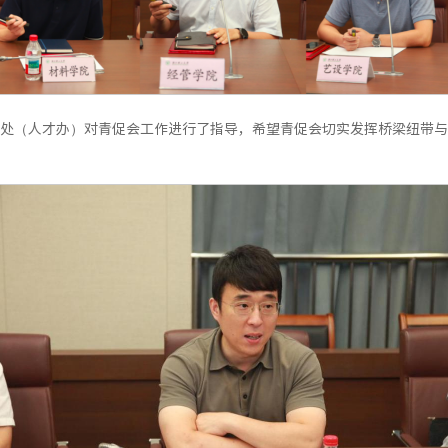
处（人才办）对青促会工作进行了指导，希望青促会切实发挥桥梁纽带与