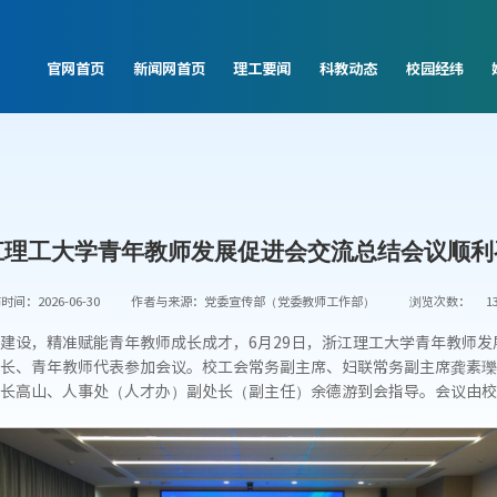
官网首页
新闻网首页
理工要闻
科教动态
校园经纬
江理工大学青年教师发展促进会交流总结会议顺利
时间：2026-06-30
作者与来源：党委宣传部（党委教师工作部）
浏览次数：
1
建设，精准赋能青年教师成长成才，6月29日，浙江理工大学青年教师
长、青年教师代表参加会议。校工会常务副主席、妇联常务副主席龚素瓅
长高山、人事处（人才办）副处长（副主任）余德游到会指导。会议由校