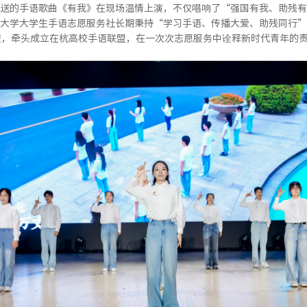
送的手语歌曲《有我》在现场温情上演，不仅唱响了“强国有我、助残有
大学大学生手语志愿服务社长期秉持“学习手语、传播大爱、助残同行”
校，牵头成立在杭高校手语联盟，在一次次志愿服务中诠释新时代青年的