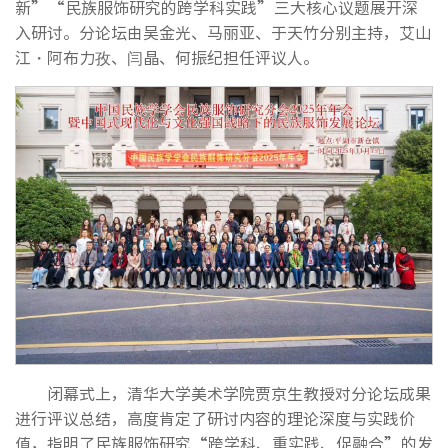
新”“民族服饰研究的跨学科实践”三大核心议题展开深
入研讨。分论坛由吴金光、马丽亚、于天竹分别主持，艾山
江・阿布力孜、闫晶、何振纪担任评议人。
闭幕式上，清华大学美术学院贾京生教授对分论坛成果
进行评议总结，高度肯定了研讨内容的理论深度与实践价
值，指明了民族服饰研究“跨学科、重实践、促融合”的发