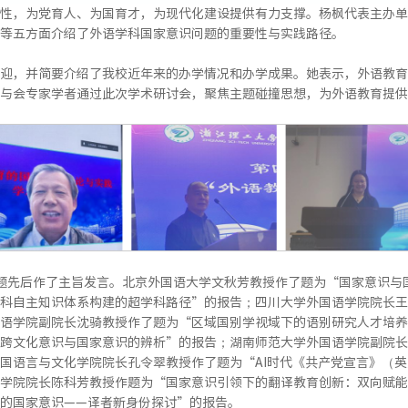
性，为党育人、为国育才，为现代化建设提供有力支撑。杨枫代表主办单
等五方面介绍了外语学科国家意识问题的重要性与实践路径。
迎，并简要介绍了我校近年来的办学情况和办学成果。她表示，外语教育
与会专家学者通过此次学术研讨会，聚焦主题碰撞思想，为外语教育提供
题先后作了主旨发言。北京外国语大学文秋芳教授作了题为“国家意识与
科自主知识体系构建的超学科路径”的报告；四川大学外国语学院院长王
语学院副院长沈骑教授作了题为“区域国别学视域下的语别研究人才培养
跨文化意识与国家意识的辨析”的报告；湖南师范大学外国语学院副院长刘
国语言与文化学院院长孔令翠教授作了题为“AI时代《共产党宣言》（
学院院长陈科芳教授作题为“国家意识引领下的翻译教育创新：双向赋能
的国家意识——译者新身份探讨”的报告。