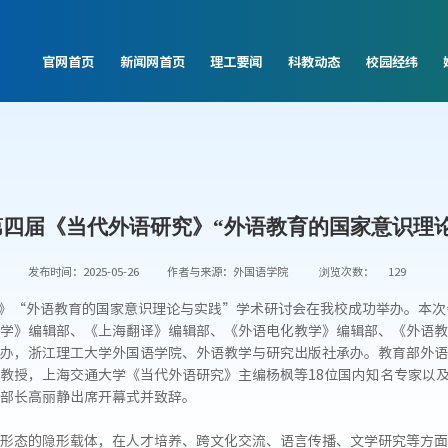
官网首页
新闻网首页
理工要闻
科教动态
校园经纬
四届《当代外语研究》“外语教育的国家意识理
发布时间：2025-05-26
作者与来源：外国语学院
浏览次数：
129
研究》“外语教育的国家意识理论与实践”学术研讨会在我校成功举办。本
学》编辑部、《上海翻译》编辑部、《外语电化教学》编辑部、《外语教
办，浙江理工大学外国语学院、外语教学与研究出版社承办。教育部外语
教授，上海交通大学《当代外语研究》主编杨枫等18位国内知名专家以及
部长高丽静出席开幕式并致辞。
形态的隐形载体，在人才培养、跨文化交流、语言传播、文学研究等方面