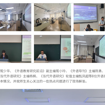
常少华、《外语教育研究前沿》副主编常小玲、《外语导刊》主编陈勇、
当代外语研究》主编杨枫、《当代外语研究》轮值主编甄凤超等8位外语
本情况，并就师生关心关注的一些热点问题进行了现场解答。