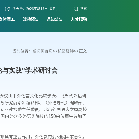
今天是：
2026年8月8日 星期六
搜索
媒体理工
活动预告
通知公告
人才招聘
当前位置：
新闻网首页
>>
校园经纬
>>
正文
论与实践”学术研讨会
次会议由中外语言文化比较学会、《当代外语研
育研究前沿》编辑部、《外语导刊》编辑部、
专业教指委主任委员、北京外国语大学原副校
国内外众多外语类院校的150余位师生参加了
都具有重要作用，外语教育要明确国家意识，